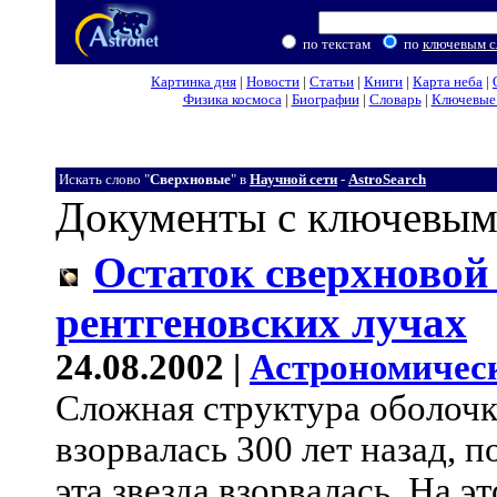
по текстам
по
ключевым с
Картинка дня
|
Новости
|
Статьи
|
Книги
|
Карта неба
|
Физика космоса
|
Биографии
|
Словарь
|
Ключевые 
Искать слово "
Сверхновые
" в
Научной сети
-
AstroSearch
Документы с ключевым
Остаток сверхновой 
рентгеновских лучах
24.08.2002 |
Астрономичес
Сложная структура оболочк
взорвалась 300 лет назад, 
эта звезда взорвалась. На 