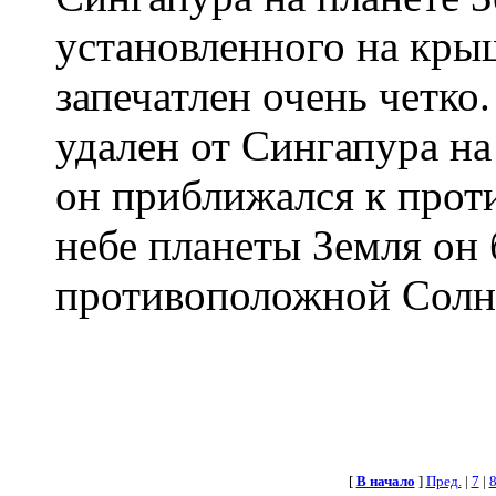
установленного на кры
запечатлен очень четко
удален от Сингапура на
он приближался к прот
небе планеты Земля он 
противоположной Солнц
[
В начало
]
Пред.
|
7
|