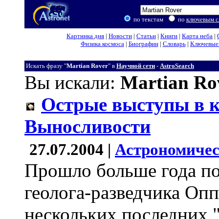
по текстам
по
ключевым с
Картинка дня
|
Новости
|
Статьи
|
Книги
|
Карта неба
|
Физика космоса
|
Биографии
|
Словарь
|
Ключевые 
Искать фразу "
Martian Rover
" в
Научной сети
-
AstroSearch
Вы искали:
Martian Ro
Острые выступы в к
Выносливости
27.07.2004 |
Астрономичес
Прошло больше года по
геолога-разведчика Оп
нескольких последних "