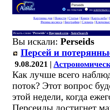
по текстам
по
ключевым с
Картинка дня
|
Новости
|
Статьи
|
Книги
|
Карта неба
|
Физика космоса
|
Биографии
|
Словарь
|
Ключевые 
Искать слово "
Perseids
" в
Научной сети
-
AstroSearch
Вы искали:
Perseids
Персей и потерянны
9.08.2021 |
Астрономическ
Как лучше всего наблю
поток? Этот вопрос буд
этой недели, когда еж
Персеиды достигнет ма