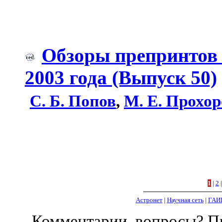
Обзоры препринтов a
2003 года (Выпуск 50)
С. Б. Попов
,
М. Е. Прохор
1
|
2
Астронет
|
Научная сеть
|
ГАИ
Комментарии, вопросы? 