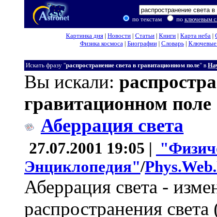
по текстам
по
ключевым с
Картинка дня
|
Новости
|
Статьи
|
Книги
|
Карта неба
|
Физика космоса
|
Биографии
|
Словарь
|
Ключевые 
Искать фразу "
распространение света в гравитационном поле
" в
На
Вы искали:
распростра
гравитационном поле
Аберрация света
27.07.2001 19:05 |
"Физич
Энциклопедия"
/
Phys.Web
Аберрация света - изме
распространения света 