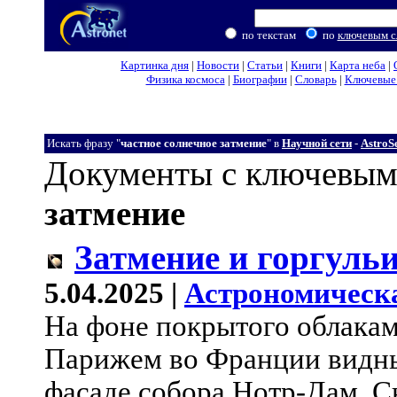
по текстам
по
ключевым с
Картинка дня
|
Новости
|
Статьи
|
Книги
|
Карта неба
|
Физика космоса
|
Биографии
|
Словарь
|
Ключевые 
Искать фразу "
частное солнечное затмение
" в
Научной сети
-
AstroS
Документы с ключевым
затмение
Затмение и горгуль
5.04.2025 |
Астрономическ
На фоне покрытого облакам
Парижем во Франции видны
фасаде собора Нотр-Дам. 