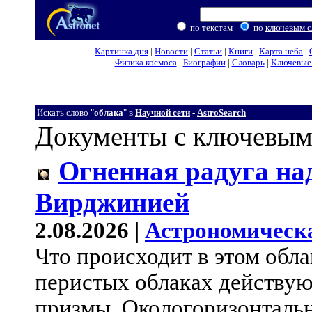
по текстам
по
ключевым с
Картинка дня
|
Новости
|
Статьи
|
Книги
|
Карта неба
|
Физика космоса
|
Биографии
|
Словарь
|
Ключевые 
Искать слово "
облака
" в
Научной сети
-
AstroSearch
Документы с ключевым
Огненная радуга на
Вирджинией
2.08.2026 |
Астрономическ
Что происходит в этом обла
перистых облаках действую
призмы. Окологоризонтальн