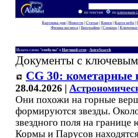
по текстам
по
ключевым с
Картинка дня
|
Новости
|
Статьи
|
Книги
|
Карта неба
|
Физика космоса
|
Биографии
|
Словарь
|
Ключевые 
Искать слово "
глобулы
" в
Научной сети
-
AstroSearch
Документы с ключевым
CG 30: кометарные 
28.04.2026 |
Астрономичес
Они похожи на горные верш
формируются звезды. Около
звездного поля на границе
Кормы и Парусов находятся