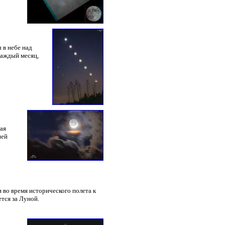
 в небе над
каждый месяц,
ая
ней
 во время исторического полета к
тся за Луной.