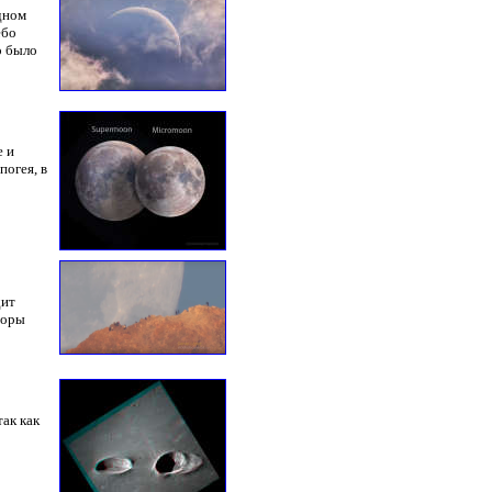
дном
ебо
о было
е и
погея, в
дит
горы
ак как