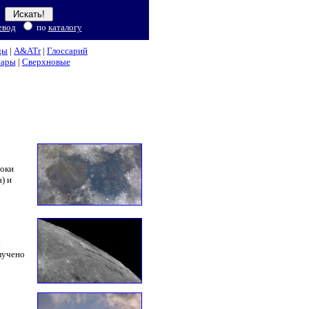
евод
по
каталогу
ды
|
A&ATr
|
Глоссарий
нары
|
Сверхновые
токи
) и
х
лучено