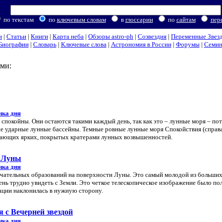
по текстам
по
ключевым словам
в
глоссарии
по
сайтам
пер
и
|
Статьи
|
Книги
|
Карта неба
|
Обзоры astro-ph
|
Созвездия
|
Переменные Звез
Биографии
|
Словарь
|
Ключевые слова
|
Астрономия в России
|
Форумы
|
Семи
ми:
нка дня
спокойны. Они остаются такими каждый день, так как это – лунные моря – по
е ударные лунные бассейны. Темные ровные лунные моря Спокойствия (справа
жающих ярких, покрытых кратерами лунных возвышенностей.
е Луны
нка дня
ечательных образований на поверхности Луны. Это самый молодой из больши
ень трудно увидеть с Земли. Это четкое телескопическое изображение было по
рации наклонилась в нужную сторону.
 с Вечерней звездой
нка дня