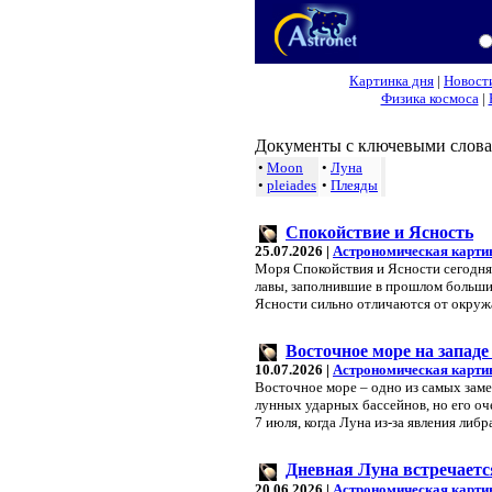
Картинка дня
|
Новост
Физика космоса
|
Документы с ключевыми слова
•
Moon
•
Луна
•
pleiades
•
Плеяды
Спокойствие и Ясность
25.07.2026 |
Астрономическая карти
Моря Спокойствия и Ясности сегодня 
лавы, заполнившие в прошлом больши
Ясности сильно отличаются от окру
Восточное море на запад
10.07.2026 |
Астрономическая карти
Восточное море – одно из самых зам
лунных ударных бассейнов, но его оч
7 июля, когда Луна из-за явления либ
Дневная Луна встречается
20.06.2026 |
Астрономическая карти