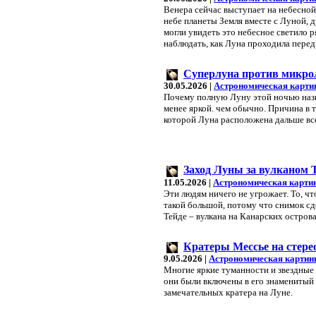
Венера сейчас выступает на небесной
небе планеты Земля вместе с Луной, 
могли увидеть это небесное светило
наблюдать, как Луна проходила перед
Суперлуна против микр
30.05.2026 |
Астрономическая карти
Почему полную Луну этой ночью назы
менее яркой. чем обычно. Причина в т
которой Луна расположена дальше все
Заход Луны за вулканом 
11.05.2026 |
Астрономическая карти
Эти людям ничего не угрожает. То, чт
такой большой, потому что снимок сд
Тейде – вулкана на Канарских остров
Кратеры Мессье на стер
9.05.2026 |
Астрономическая картин
Многие яркие туманности и звездные 
они были включены в его знаменитый к
замечательных кратера на Луне.