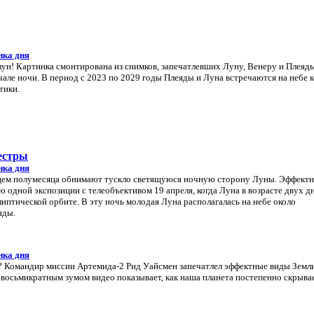
нка дня
 лун! Картинка смонтирована из снимков, запечатлевших Луну, Венеру и Плеяды
ачале ночи. В период с 2023 по 2029 годы Плеяды и Луна встречаются на небе 
тики.
естры
нка дня
нцем полумесяца обнимают тускло светящуюся ночную сторону Луны. Эффектн
ю одной экспозиции с телеобъективом 19 апреля, когда Луна в возрасте двух д
липтической орбите. В эту ночь молодая Луна располагалась на небе около
яды.
нка дня
? Командир миссии Артемида-2 Рид Уайсмен запечатлел эффектные виды Земли
восьмикратным зумом видео показывает, как наша планета постепенно скрывае