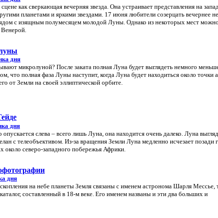
 сцене как сверкающая вечерняя звезда. Она устраивает представления на запа
другими планетами и яркими звездами. 17 июня любители созерцать вечернее н
 рядом с изящным полумесяцем молодой Луны. Однако из некоторых мест можн
 Венерой.
олуны
нка дня
вают микролуной? После заката полная Луна будет выглядеть немного меньш
ом, что полная фаза Луны наступит, когда Луна будет находиться около точки а
го от Земли на своей эллиптической орбите.
Тейде
нка дня
о опускается слева – всего лишь Луна, она находится очень далеко. Луна выгля
елан с телеобъективом. Из-за вращения Земли Луна медленно исчезает позади 
ах около северо-западного побережья Африки.
еофотографии
ка дня
скопления на небе планеты Земля связаны с именем астронома Шарля Мессье, т
аталог, составленный в 18-м веке. Его именем названы и эти два больших и