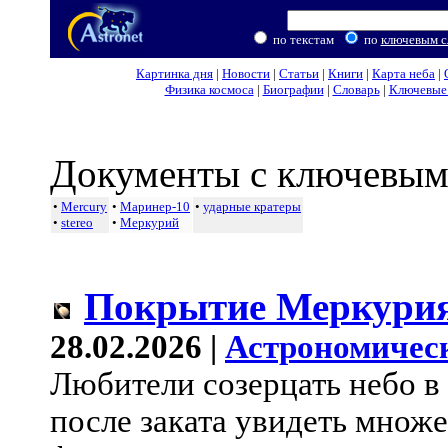
по текстам
по
ключевым с
Картинка дня
|
Новости
|
Статьи
|
Книги
|
Карта неба
|
Физика космоса
|
Биографии
|
Словарь
|
Ключевые 
Документы с ключевым
•
Mercury
•
Маринер-10
•
ударные кратеры
•
stereo
•
Меркурий
Покрытие Меркури
28.02.2026 |
Астрономичес
Любители созерцать небо в
после заката увидеть множе