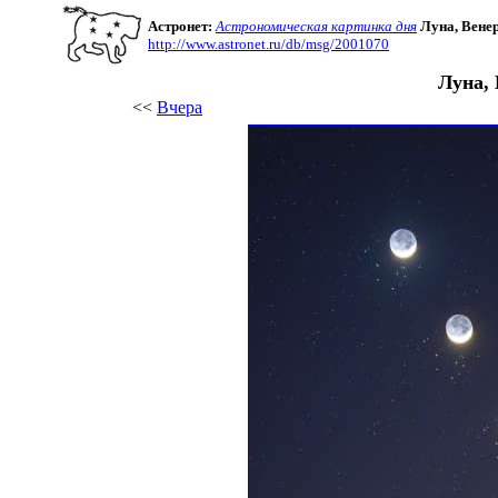
Астронет:
Астрономическая картинка дня
Луна, Вене
http://www.astronet.ru/db/msg/2001070
Луна,
<<
Вчера