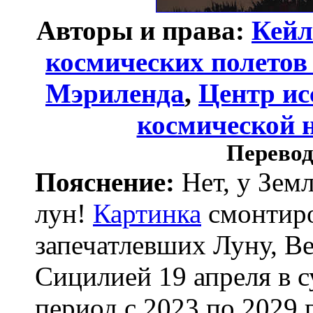
Авторы и права:
Кейл
космических полетов
Мэриленда
,
Центр ис
космической н
Перевод
Пояснение:
Нет, у Зем
лун!
Картинка
смонтиро
запечатлевших Луну, В
Сицилией 19 апреля в с
период с 2023 по 2029