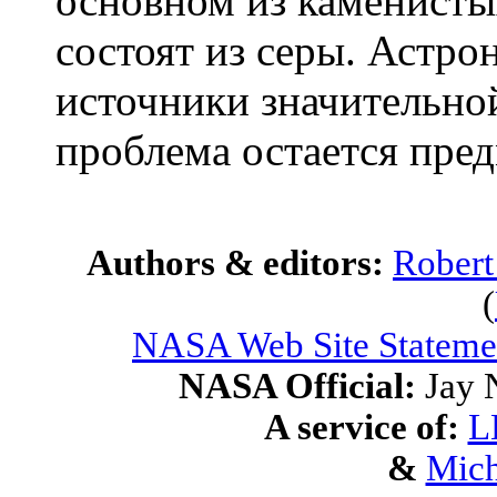
основном из каменисты
состоят из серы. Астр
источники значительной
проблема остается пре
Authors & editors:
Robert
(
NASA Web Site Statemen
NASA Official:
Jay 
A service of:
L
&
Mich