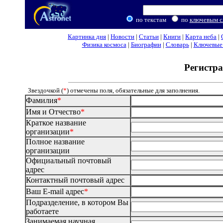
по текстам
по
ключевым с
Картинка дня
|
Новости
|
Статьи
|
Книги
|
Карта неба
|
Физика космоса
|
Биографии
|
Словарь
|
Ключевые 
Регистра
Звездочкой (
*
) отмечены поля, обязательные для заполнения.
Фамилия
*
Имя и Отчество
*
Краткое название
организации
*
Полное название
организации
Официальный почтовый
адрес
Контактный почтовый адрес
Ваш E-mail адрес
*
Подразделение, в котором Вы
работаете
Занимаемая научная