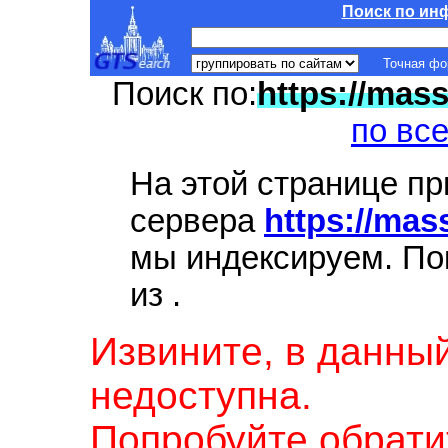
Поиск по ин
Точная ф
Поиск по:
https://mas
по вс
На этой странице п
сервера
https://ma
мы индексируем. По
из
.
Извините, в данны
недоступна.
Попробуйте обрати