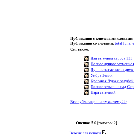
Публикации с ключевыми словами:
Публикации со словами:
total lunar 
См. также:
Два затмения сароса 133
Полное лунное затмение 
Лунное затмение из дву
Умбра Земли
Кровавая Луна с голубой
Полное затмение над Се
Пара затмений
Все публикации на ту же тему >>
Оценка:
5.0 [голосов: 2]
Версия для печати