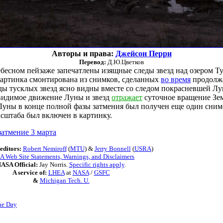
Авторы и права:
Джейсон Перри
Перевод:
Д.Ю.Цветков
бесном пейзаже запечатлены изящные следы звезд над озером Ту
Картинка смонтирована из снимков, сделанных
во время
продолж
ды тусклых звезд ясно видны вместе со следом покрасневшей Л
 видимое движение Луны и звезд
отражает
суточное вращение Зе
Луны в конце полной фазы затмения был получен еще один сним
асштаба был включен в картинку.
атмение 3 марта
editors:
Robert Nemiroff
(
MTU
) &
Jerry Bonnell
(
USRA
)
 Web Site Statements, Warnings, and Disclaimers
ASA Official:
Jay Norris.
Specific rights apply
.
A service of:
LHEA
at
NASA
/
GSFC
&
Michigan Tech. U.
he Day