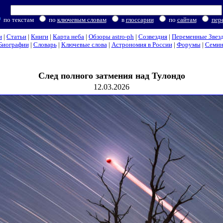
по текстам
по
ключевым словам
в
глоссарии
по
сайтам
пер
и
|
Статьи
|
Книги
|
Карта неба
|
Обзоры astro-ph
|
Созвездия
|
Переменные Звез
Биографии
|
Словарь
|
Ключевые слова
|
Астрономия в России
|
Форумы
|
Семи
След полного затмения над Тулондо
12.03.2026