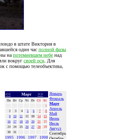
лондо в штате Виктория в
авшейся один час
полной фазы
уны на
потемневшем небе
над
мли вокруг
своей оси
. Для
ок с помощью телеобъектива,
Январь
<<
>>
Март
Февраль
Пн
Вт
Ср
Чт
Пт
Сб
Вс
Март
1
Апрель
2
3
4
5
6
7
8
Май
9
10
11
12
13
14
15
Июнь
16
17
18
19
20
21
22
Июль
23
24
25
26
27
28
29
Август
30
31
Сентябрь
1995
1996
1997
1998
Октябрь