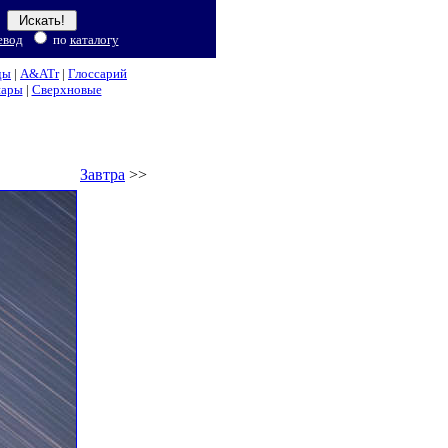
евод
по
каталогу
ды
|
A&ATr
|
Глоссарий
нары
|
Сверхновые
Завтра
>>