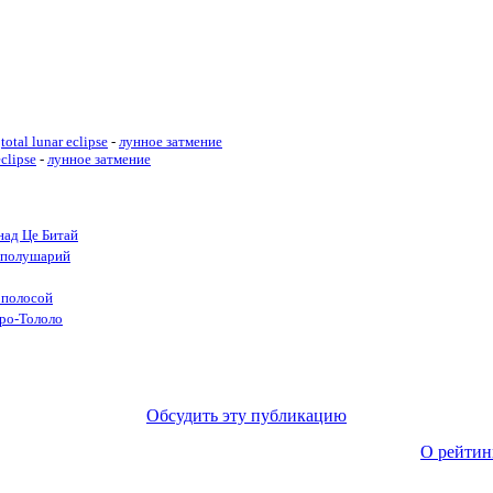
total lunar eclipse
-
лунное затмение
eclipse
-
лунное затмение
над Це Битай
х полушарий
 полосой
рро-Тололо
Обсудить эту публикацию
О рейтин