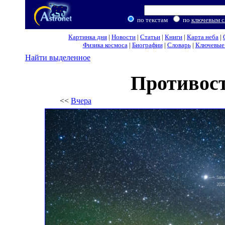
по текстам
по
ключевым с
Картинка дня
|
Новости
|
Статьи
|
Книги
|
Карта неба
|
Физика космоса
|
Биографии
|
Словарь
|
Ключевые 
Найти выделенное
Противос
<<
Вчера