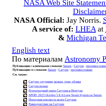
NASA Web Site Statement
Disclaime
NASA Official:
Jay Norris.
S
A service of:
LHEA
at
&
Michigan Te
English text
По материалам
Astronomy P
Публикации с ключевыми словами:
Saturn
-
Сатурн
-
противостоян
Публикации со словами:
Saturn
-
Сатурн
-
противостояние
См. также:
Сатурн: спутники, кольца, тени, облака
Сатурн ночью
Ретроградный танец Сатурна и Нептуна
APOD: 2025 October 5 Б A Long Storm System on Saturn
Пересекая плоскость колец Сатурна
Равноденствие на Сатурне