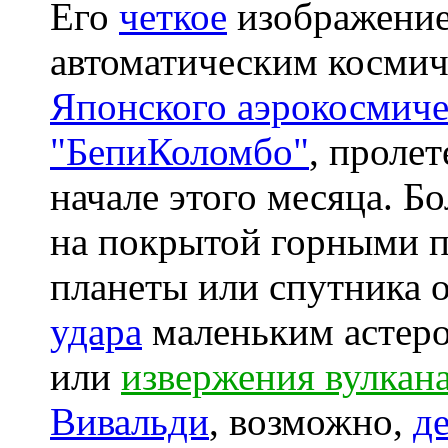
Его
четкое
изображение
автоматическим косми
Японского аэрокосмиче
"БепиКоломбо"
, проле
начале этого месяца. Б
на покрытой горными 
планеты или спутника 
удара
маленьким астеро
или
извержения вулкан
Вивальди
, возможно,
д