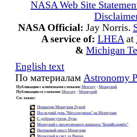
NASA Web Site Statement
Disclaime
NASA Official:
Jay Norris.
S
A service of:
LHEA
at
&
Michigan Te
English text
По материалам
Astronomy P
Публикации с ключевыми словами:
Mercury
-
Меркурий
Публикации со словами:
Mercury
-
Меркурий
См. также:
Покрытие Меркурия Луной
Последний день "Мессенджера" на Меркурии
С добрым утром, Луна
Меркурий с пролетающего аппарата "БепиКоломбо"
Натриевый хвост Меркурия
Меркурий и свет да Винчи