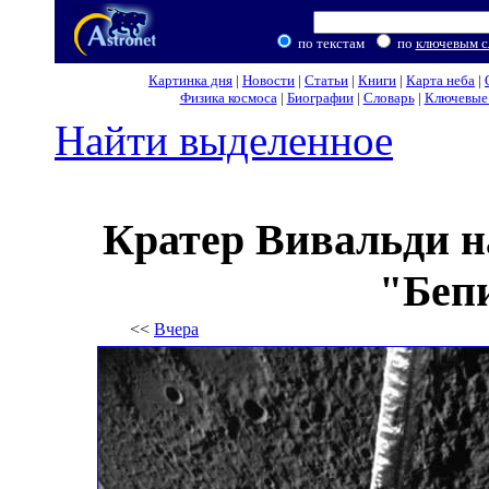
по текстам
по
ключевым с
Картинка дня
|
Новости
|
Статьи
|
Книги
|
Карта неба
|
Физика космоса
|
Биографии
|
Словарь
|
Ключевые 
Найти выделенное
Кратер Вивальди н
"Беп
<<
Вчера