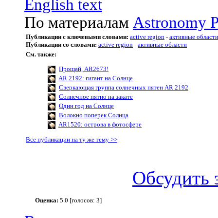
English text
По материалам
Astronomy P
Публикации с ключевыми словами:
active region
-
активные област
Публикации со словами:
active region
-
активные области
См. также:
Прощай, AR2673!
AR 2192: гигант на Солнце
Сверкающая группа солнечных пятен AR 2192
Солнечное пятно на закате
Один год на Солнце
Волокно поперек Солнца
AR1520: острова в фотосфере
Все публикации на ту же тему >>
Обсудить 
Оценка:
5.0 [голосов: 3]