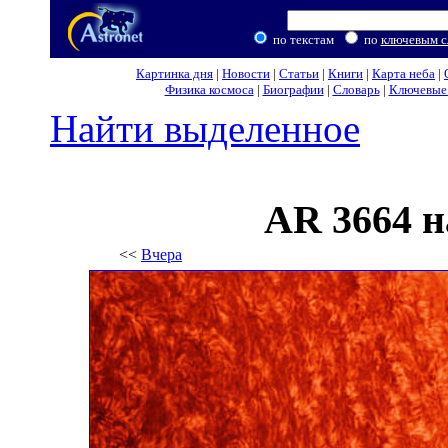
по текстам
по
ключевым с
Картинка дня
|
Новости
|
Статьи
|
Книги
|
Карта неба
|
Физика космоса
|
Биографии
|
Словарь
|
Ключевые 
Найти выделенное
AR 3664 
<<
Вчера