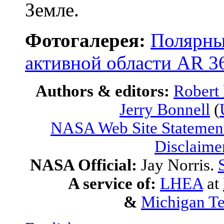
Земле.
Фотогалерея:
Полярные
активной области AR 3
Authors & editors:
Robert
Jerry Bonnell
(
NASA Web Site Statement
Disclaime
NASA Official:
Jay Norris.
A service of:
LHEA
at
&
Michigan Te