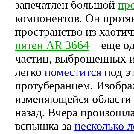
запечатлен большой
пр
компонентов. Он протя
пространство из хаоти
пятен AR 3664
– еще од
частиц, выброшенных и
легко
поместится
под э
протуберанцем. Изобра
изменяющейся области 
назад. Вчера произошл
вспышка за
несколько л