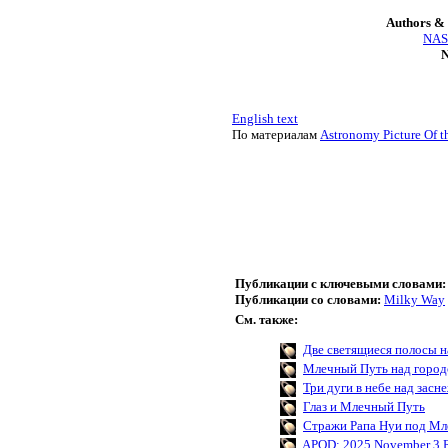
Authors & 
NASA
N
English text
По материалам
Astronomy Picture Of t
Публикации с ключевыми словами:
Публикации со словами:
Milky Way
См. также:
Две светящиеся полосы н
Млечный Путь над горо
Три дуги в небе над зас
Глаз и Млечный Путь
Стражи Рапа Нуи под М
APOD: 2025 November 3 Б 