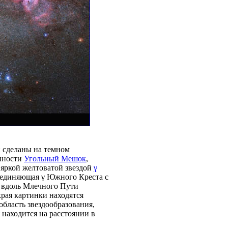
сделаны на темном
анности
Угольный Мешок
,
 яркой желтоватой звездой
γ
соединяющая γ Южного Креста с
е вдоль Млечного Пути
края картинки находятся
 область звездообразования,
 находится на расстоянии в