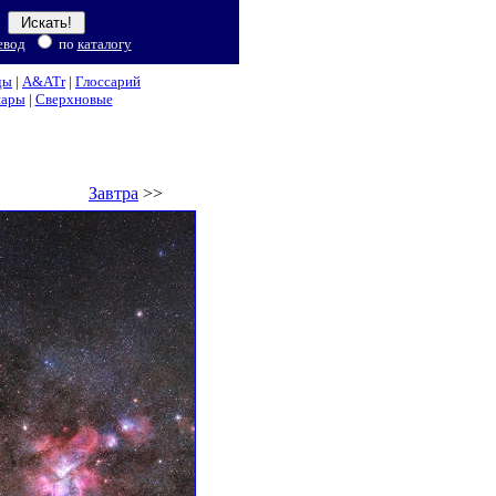
евод
по
каталогу
ды
|
A&ATr
|
Глоссарий
нары
|
Сверхновые
Завтра
>>