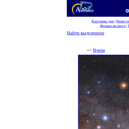
Картинка дня
|
Новост
Физика космоса
|
Найти выделенное
<<
Вчера