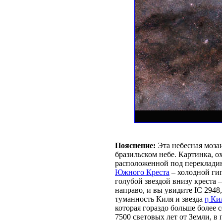
Пояснение:
Эта небесная моза
бразильском небе. Картинка, о
расположенной под перекладин
Южного Креста
– холодной гиг
голубой звездой внизу креста
направо, и вы увидите IC 2948
туманность Киля и звезда
η Ки
которая гораздо больше более 
7500 световых лет от Земли, в