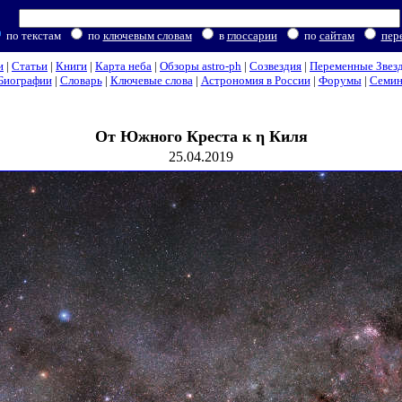
по текстам
по
ключевым словам
в
глоссарии
по
сайтам
пер
и
|
Статьи
|
Книги
|
Карта неба
|
Обзоры astro-ph
|
Созвездия
|
Переменные Звез
Биографии
|
Словарь
|
Ключевые слова
|
Астрономия в России
|
Форумы
|
Семи
От Южного Креста к η Киля
25.04.2019