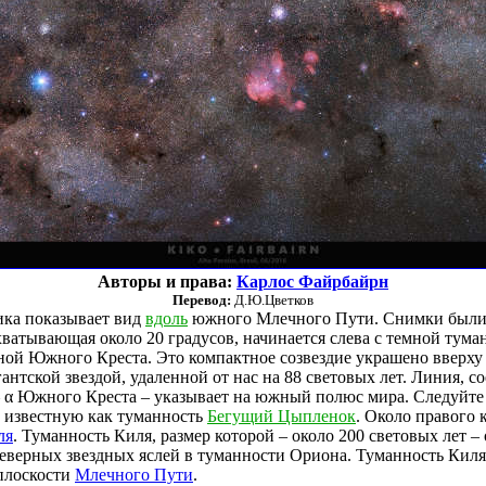
Авторы и права:
Карлос Файрбайрн
Перевод:
Д.Ю.Цветков
ика показывает вид
вдоль
южного Млечного Пути. Снимки были 
хватывающая около 20 градусов, начинается слева с темной тум
ой Южного Креста. Это компактное созвездие украшено вверху
антской звездой, удаленной от нас на 88 световых лет. Линия, 
 – α Южного Креста – указывает на южный полюс мира. Следуйт
, известную как туманность
Бегущий Цыпленок
. Около правого 
ля
. Туманность Киля, размер которой – около 200 световых лет –
северных звездных яслей в туманности Ориона. Туманность Киля
 плоскости
Млечного Пути
.