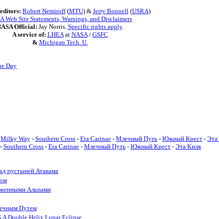
editors:
Robert Nemiroff
(
MTU
) &
Jerry Bonnell
(
USRA
)
 Web Site Statements, Warnings, and Disclaimers
ASA Official:
Jay Norris.
Specific rights apply
.
A service of:
LHEA
at
NASA
/
GSFC
&
Michigan Tech. U.
he Day
Milky Way
-
Southern Cross
-
Eta Carinae
-
Млечный Путь
-
Южный Крест
-
Эта
-
Southern Cross
-
Eta Carinae
-
Млечный Путь
-
Южный Крест
-
Эта Киля
ад пустыней Атакама
дом
неженными Альпами
лечным Путем
A Double Helix Lunar Eclipse