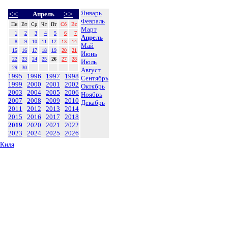
Январь
<<
>>
Апрель
Февраль
Пн
Вт
Ср
Чт
Пт
Сб
Вс
Март
1
2
3
4
5
6
7
Апрель
8
9
10
11
12
13
14
Май
15
16
17
18
19
20
21
Июнь
22
23
24
25
26
27
28
Июль
29
30
Август
1995
1996
1997
1998
Сентябрь
1999
2000
2001
2002
Октябрь
2003
2004
2005
2006
Ноябрь
2007
2008
2009
2010
Декабрь
2011
2012
2013
2014
2015
2016
2017
2018
2019
2020
2021
2022
2023
2024
2025
2026
 Киля