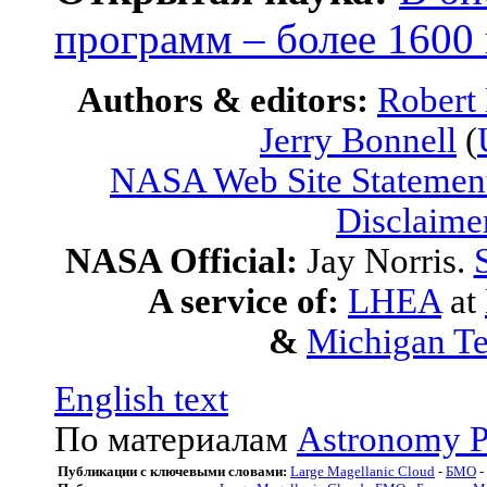
программ – более 1600
Authors & editors:
Robert
Jerry Bonnell
(
NASA Web Site Statement
Disclaime
NASA Official:
Jay Norris.
A service of:
LHEA
at
&
Michigan Te
English text
По материалам
Astronomy P
Публикации с ключевыми словами:
Large Magellanic Cloud
-
БМО
-