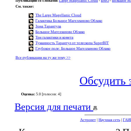
Публикации со словами:
Large Magellanic Cloud
-
БМО
-
Большое Ма
См. также:
The Large Magellanic Cloud
Галактика Большое Магелланово Облако
Зона Тарантула
Большое Магелланово Облако
Три галактики и комета
Туманность Тарантул от телескопа SuperBIT
Глубокое поле: Большое Магелланово Облако
Все публикации на ту же тему >>
Обсудить 
Оценка:
5.0 [голосов: 4]
Версия для печати
Астронет
|
Научная сеть
|
ГАИ