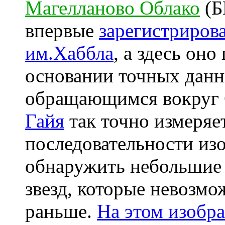
Магелланово Облако
(Б
впервые
зарегистриров
им.Хаббла
, а здесь он
основании точных дан
обращающимся вокруг 
Гайя
так точно измеряет
последовательности и
обнаружить небольши
звезд, которые невозмо
раньше.
На этом изобр