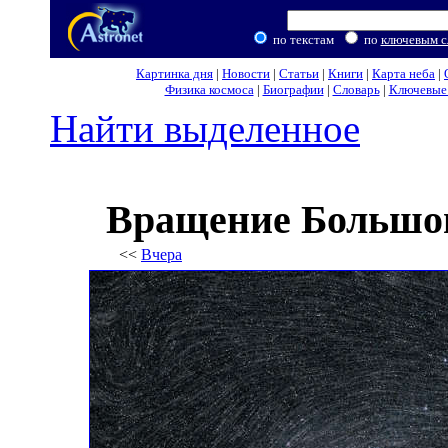
по текстам
по
ключевым с
Картинка дня
|
Новости
|
Статьи
|
Книги
|
Карта неба
|
Физика космоса
|
Биографии
|
Словарь
|
Ключевые 
Найти выделенное
Вращение Большог
<<
Вчера