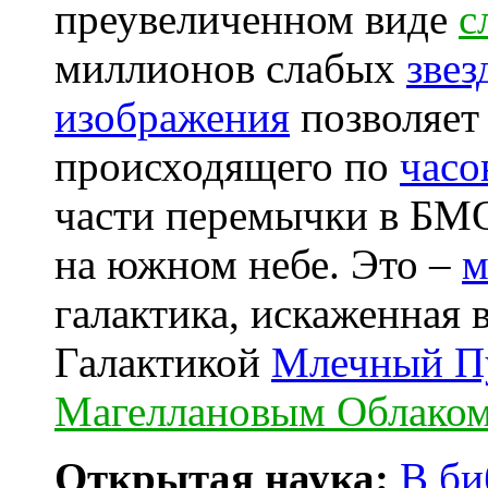
преувеличенном виде
с
миллионов слабых
зве
изображения
позволяет
происходящего по
часо
части перемычки в БМ
на южном небе. Это –
м
галактика, искаженная
Галактикой
Млечный П
Магеллановым Облако
Открытая наука:
В би