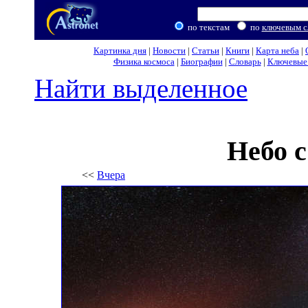
по текстам
по
ключевым с
Картинка дня
|
Новости
|
Статьи
|
Книги
|
Карта неба
|
Физика космоса
|
Биографии
|
Словарь
|
Ключевые 
Найти выделенное
Небо 
<<
Вчера