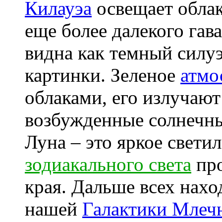
Килауэа
освещает облак
еще более далекого гав
видна как темный силуэ
картинки. Зеленое
атмо
облаками, его излучаю
возбужденные солнечны
Луна – это яркое свети
зодиакального света
про
края. Дальше всех нах
нашей
Галактики Млеч