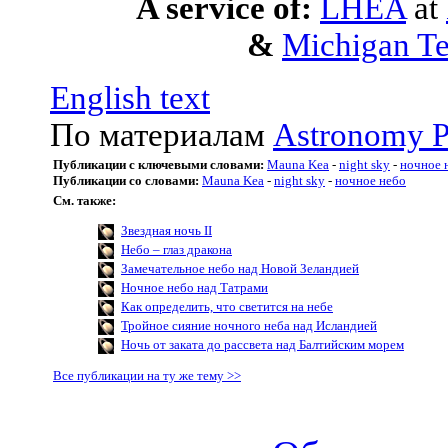
A service of:
LHEA
at
&
Michigan Te
English text
По материалам
Astronomy P
Публикации с ключевыми словами:
Mauna Kea
-
night sky
-
ночное 
Публикации со словами:
Mauna Kea
-
night sky
-
ночное небо
См. также:
Звездная ночь II
Небо – глаз дракона
Замечательное небо над Новой Зеландией
Ночное небо над Татрами
Как определить, что светится на небе
Тройное сияние ночного неба над Исландией
Ночь от заката до рассвета над Балтийским морем
Все публикации на ту же тему >>