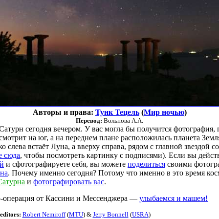
Авторы и права:
Тунк Тецель
(
Мир ночью
)
Перевод:
Вольнова А.А.
Сатурн сегодня вечером. У вас могла бы получится фотография, 
смотрит на юг, а на переднем плане расположилась планета Зем
о слева встаёт Луна, а вверху справа, рядом с главной звездой 
е сюда
, чтобы посмотреть картинку с подписями). Если вы дейс
ой
и сфотографируете себя, вы можете
поделиться
своими фотогра
рна
. Почему именно сегодня? Потому что именно в это время ко
Сатурна
и
фотографировать вас
.
-операция от Кассини и Мессенджера —
улыбаемся и машем!
editors:
Robert Nemiroff
(
MTU
) &
Jerry Bonnell
(
USRA
)