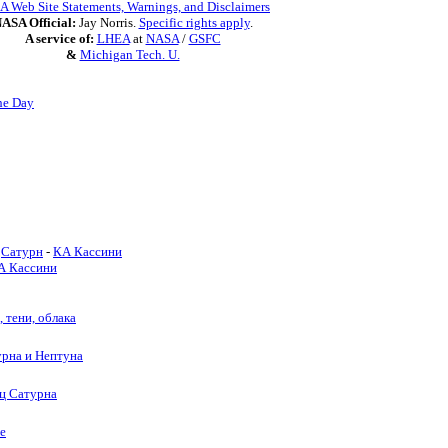
 Web Site Statements, Warnings, and Disclaimers
ASA Official:
Jay Norris.
Specific rights apply
.
A service of:
LHEA
at
NASA
/
GSFC
&
Michigan Tech. U.
he Day
Сатурн
-
КА Кассини
А Кассини
, тени, облака
урна и Нептуна
ец Сатурна
е