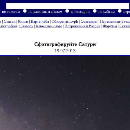
по текстам
по
ключевым словам
в
глоссарии
по
сайтам
пер
и
|
Статьи
|
Книги
|
Карта неба
|
Обзоры astro-ph
|
Созвездия
|
Переменные Звез
Биографии
|
Словарь
|
Ключевые слова
|
Астрономия в России
|
Форумы
|
Семи
Сфотографируйте Сатурн
19.07.2013