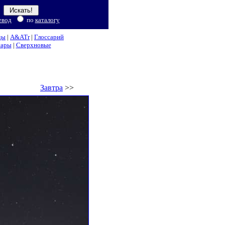
евод
по
каталогу
ды
|
A&ATr
|
Глоссарий
нары
|
Сверхновые
Завтра
>>