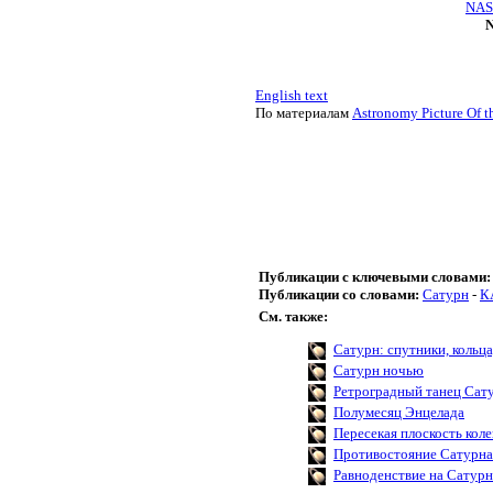
NASA
N
English text
По материалам
Astronomy Picture Of t
Публикации с ключевыми словами:
Публикации со словами:
Сатурн
-
К
См. также:
Сатурн: спутники, кольца
Сатурн ночью
Ретроградный танец Сат
Полумесяц Энцелада
Пересекая плоскость кол
Противостояние Сатурна
Равноденствие на Сатурн