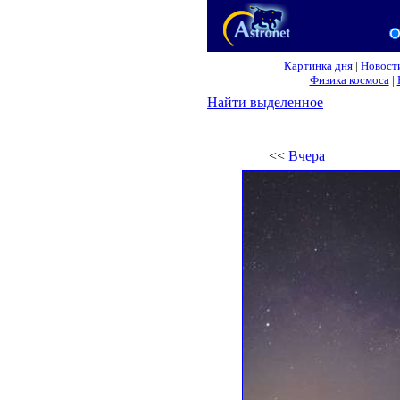
Картинка дня
|
Новост
Физика космоса
|
Найти выделенное
<<
Вчера