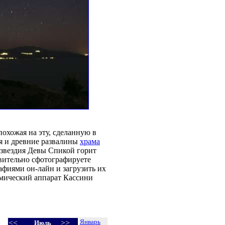
похожая на эту, сделанную в
ля и древние развалины
храма
созвездия Девы Спикой горит
твительно сфотографируете
фиями он-лайн и загрузить их
смический аппарат Кассини
Январь
<<
>>
Июль