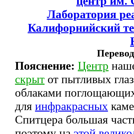
центр им.
Лаборатория ре
Калифорнийский те
Перевод
Пояснение:
Центр
наше
скрыт
от пытливых глаз
облаками поглощающих 
для
инфракрасных
каме
Спитцера большая част
поэтому на
этой велико