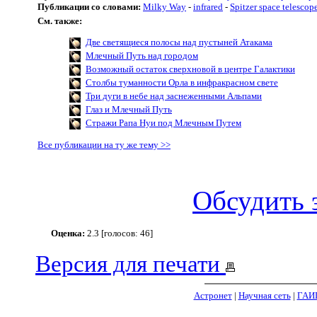
Публикации со словами:
Milky Way
-
infrared
-
Spitzer space telescop
См. также:
Две светящиеся полосы над пустыней Атакама
Млечный Путь над городом
Возможный остаток сверхновой в центре Галактики
Столбы туманности Орла в инфракрасном свете
Три дуги в небе над заснеженными Альпами
Глаз и Млечный Путь
Стражи Рапа Нуи под Млечным Путем
Все публикации на ту же тему >>
Обсудить 
Оценка:
2.3 [голосов: 46]
Версия для печати
Астронет
|
Научная сеть
|
ГАИ