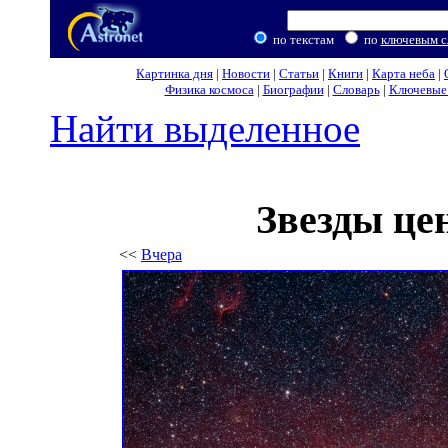
по текстам
по
ключевым с
Картинка дня
|
Новости
|
Статьи
|
Книги
|
Карта неба
|
Физика космоса
|
Биографии
|
Словарь
|
Ключевые 
Найти выделенное
Звезды це
<<
Вчера