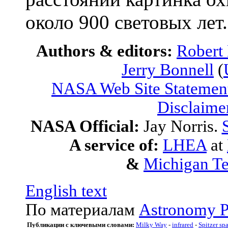
около 900 световых лет.
Authors & editors:
Robert
Jerry Bonnell
(
NASA Web Site Statement
Disclaime
NASA Official:
Jay Norris.
A service of:
LHEA
at
&
Michigan Te
English text
По материалам
Astronomy P
Публикации с ключевыми словами:
Milky Way
-
infrared
-
Spitzer sp