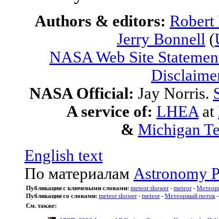
Authors & editors:
Robert
Jerry Bonnell
(
NASA Web Site Statement
Disclaime
NASA Official:
Jay Norris.
A service of:
LHEA
at
&
Michigan Te
English text
По материалам
Astronomy P
Публикации с ключевыми словами:
meteor shower
-
meteor
-
Метеор
Публикации со словами:
meteor shower
-
meteor
-
Метеорный поток
См. также: