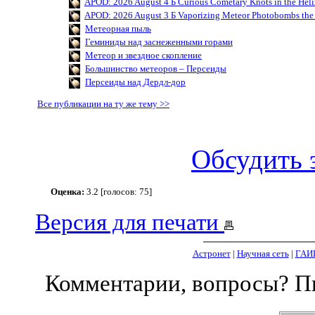
APOD: 2026 August 4 Б Curious Cometary Knots in the Hel
APOD: 2026 August 3 Б Vaporizing Meteor Photobombs the 
Метеорная пыль
Геминиды над заснеженными горами
Метеор и звездное скопление
Большинство метеоров – Персеиды
Персеиды над Дердл-дор
Все публикации на ту же тему >>
Обсудить 
Оценка:
3.2 [голосов: 75]
Версия для печати
Астронет
|
Научная сеть
|
ГАИ
Комментарии, вопросы? 