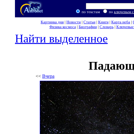
по текстам
по
ключевым с
Картинка дня
|
Новости
|
Статьи
|
Книги
|
Карта неба
|
Физика космоса
|
Биографии
|
Словарь
|
Ключевые 
Найти выделенное
Падающ
<<
Вчера