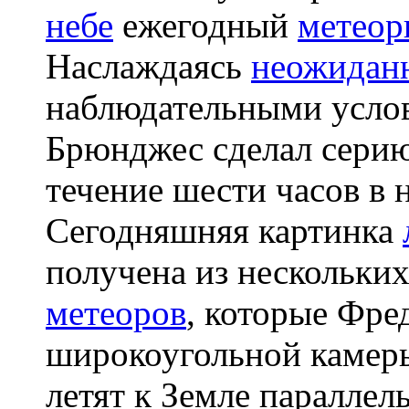
небе
ежегодный
метеор
Наслаждаясь
неожидан
наблюдательными усло
Брюнджес сделал серию
течение шести часов в н
Сегодняшняя картинка
получена из нескольки
метеоров
, которые Фре
широкоугольной камер
летят к Земле параллел