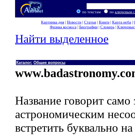
по текстам
по
ключевым с
Картинка дня
|
Новости
|
Статьи
|
Книги
|
Карта неба
|
Физика космоса
|
Биографии
|
Словарь
|
Ключевые 
Найти выделенное
Каталог:
Общие вопросы
www.badastronomy.c
Название говорит само 
астрономическим несоо
встретить буквально на