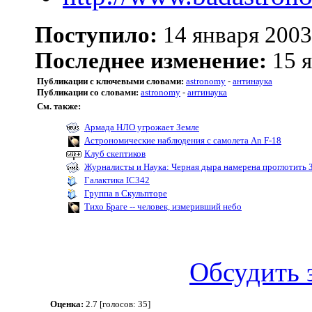
Поступило:
14 января 2003
Последнее изменение:
15 я
Публикации с ключевыми словами:
astronomy
-
антинаука
Публикации со словами:
astronomy
-
антинаука
См. также:
Армада НЛО угрожает Земле
Астрономические наблюдения с самолета An F-18
Клуб скептиков
Журналисты и Наука: Черная дыра намерена проглотить
Галактика IC342
Группа в Скульпторе
Тихо Браге -- человек, измеривший небо
Обсудить 
Оценка:
2.7 [голосов: 35]