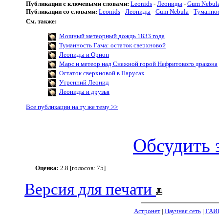
Публикации с ключевыми словами:
Leonids
-
Леониды
-
Gum Nebul
Публикации со словами:
Leonids
-
Леониды
-
Gum Nebula
-
Туманнос
См. также:
Мощный метеорный дождь 1833 года
Туманность Гама: остаток сверхновой
Леониды и Орион
Марс и метеор над Снежной горой Нефритового дракона
Остаток сверхновой в Парусах
Утренний Леонид
Леониды и друзья
Все публикации на ту же тему >>
Обсудить 
Оценка:
2.8 [голосов: 75]
Версия для печати
Астронет
|
Научная сеть
|
ГАИ