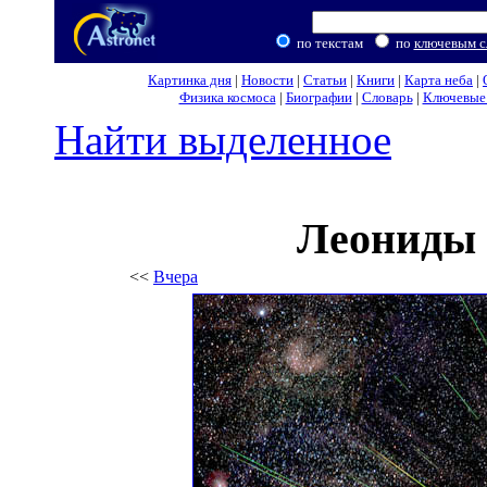
по текстам
по
ключевым с
Картинка дня
|
Новости
|
Статьи
|
Книги
|
Карта неба
|
Физика космоса
|
Биографии
|
Словарь
|
Ключевые 
Найти выделенное
Леониды 
<<
Вчера