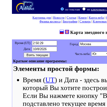
по текстам
по
ключевым с
Картинка дня
|
Новости
|
Статьи
|
Книги
|
Карта неба
|
Физика космоса
|
Биографии
|
Словарь
|
Ключевые 
Карта звездного 
Время (UT):
Город:
Дата:
Часть неба:
Краткое описание программы:
Элементы простой формы:
Время (
UT
) и Дата - здесь 
который Вы хотите построит
Если Вы нажмете кнопку "Вз
подставлено текущее время