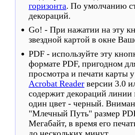
горизонта
. По умолчанию ст
декораций.
Go! - При нажатии на эту к
звездной картой в окне Ваш
PDF - используйте эту кноп
формате PDF, пригодном дл
просмотра и печати карты 
Acrobat Reader
версии 3.0 и
содержит декораций линии г
один цвет - черный. Внима
"Млечный Путь" размер PDF
Мегабайт, в время его печа
до нескольких минут.