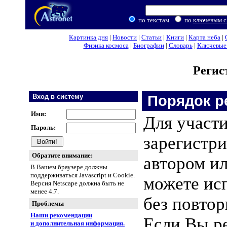
по текстам
по
ключевым с
Картинка дня
|
Новости
|
Статьи
|
Книги
|
Карта неба
|
Физика космоса
|
Биографии
|
Словарь
|
Ключевые 
Регис
Вход в систему
Порядок р
Имя:
Для участ
Пароль:
зарегистри
Обратите внимание:
автором и
В Вашем браузере должны
поддерживаться Javascript и Cookie.
можете исп
Версия Netscape должна быть не
менее 4.7.
без повтор
Проблемы
Наши рекомендации
Если Вы р
и дополнительная информация.