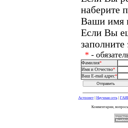
наберите 
Ваши имя 
Если Вы е
заполните 
*
- обязател
Фамилия
*
Имя и Отчество
*
Ваш E-mail адрес
*
Астронет
|
Научная сеть
|
ГАИ
Комментарии, вопрос