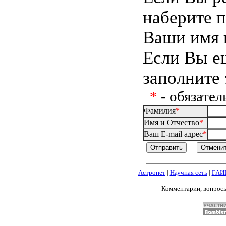
наберите 
Ваши имя 
Если Вы е
заполните 
*
- обязател
Фамилия
*
Имя и Отчество
*
Ваш E-mail адрес
*
Астронет
|
Научная сеть
|
ГАИ
Комментарии, вопрос