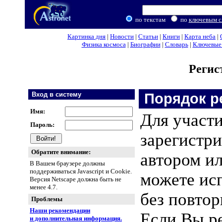
по текстам
по
ключевым с
Картинка дня
|
Новости
|
Статьи
|
Книги
|
Карта неба
|
Физика космоса
|
Биографии
|
Словарь
|
Ключевые 
Регис
Вход в систему
Порядок р
Имя:
Для участ
Пароль:
зарегистри
Обратите внимание:
автором и
В Вашем браузере должны
поддерживаться Javascript и Cookie.
можете исп
Версия Netscape должна быть не
менее 4.7.
без повтор
Проблемы
Наши рекомендации
Если Вы р
и дополнительная информация.