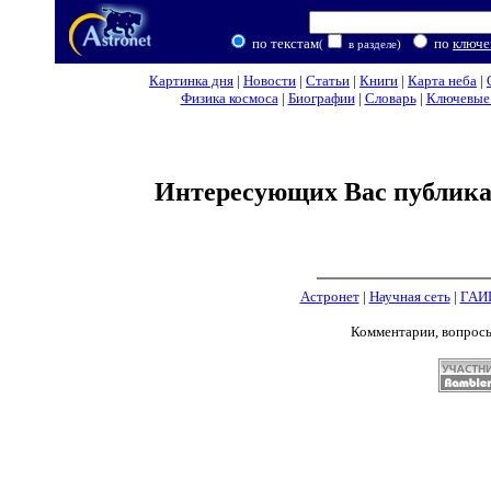
по текстам
по
ключе
(
в разделе)
Картинка дня
|
Новости
|
Статьи
|
Книги
|
Карта неба
|
Физика космоса
|
Биографии
|
Словарь
|
Ключевые 
Интересующих Вас публикац
Астронет
|
Научная сеть
|
ГАИ
Комментарии, вопрос