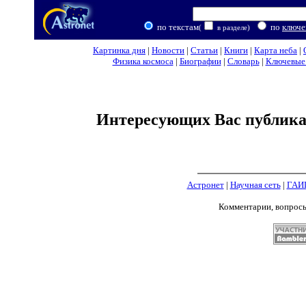
по текстам
по
ключе
(
в разделе)
Картинка дня
|
Новости
|
Статьи
|
Книги
|
Карта неба
|
Физика космоса
|
Биографии
|
Словарь
|
Ключевые 
Интересующих Вас публикац
Астронет
|
Научная сеть
|
ГАИ
Комментарии, вопрос