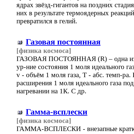
ядрах звёзд-гигантов на поздних стади
них в результате термоядерных реакци
превратился в гелий.
Газовая постоянная
[физика космоса]
ГАЗОВАЯ ПОСТОЯННАЯ (R) – одна из ос
ур-ние состояния 1 моля идеального газа
v - объём 1 моля газа, Т - абс. темп-ра.
расширения 1 моля идеального газа по
нагревании на 1К. С др.
Гамма-всплески
[физика космоса]
ГАММА-ВСПЛЕСКИ - внезапные кратк