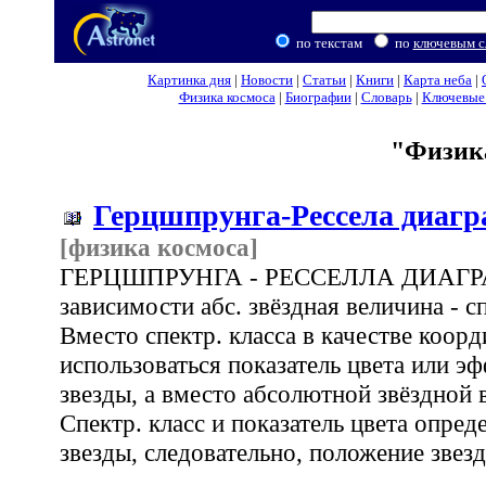
по текстам
по
ключевым с
Картинка дня
|
Новости
|
Статьи
|
Книги
|
Карта неба
|
Физика космоса
|
Биографии
|
Словарь
|
Ключевые 
"Физика
Герцшпрунга-Рессела диаг
[физика космоса]
ГЕРЦШПРУНГА - РЕССЕЛЛА ДИАГРАМ
зависимости абс. звёздная величина - с
Вместо спектр. класса в качестве коор
использоваться показатель цвета или э
звезды, а вместо абсолютной звёздной 
Спектр. класс и показатель цвета опре
звезды, следовательно, положение звезды