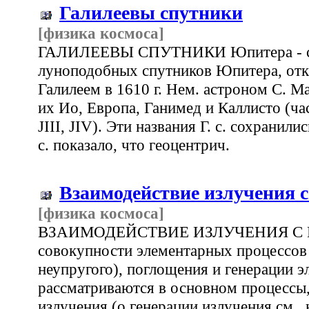
Галилеевы спутники
[физика космоса]
ГАЛИЛЕЕВЫ СПУТНИКИ Юпитера - си
луноподобных спутников Юпитера, отк
Галилеем в 1610 г. Нем. астроном С. Ма
их Ио, Европа, Ганимед и Каллисто (час
JIII, JIV). Эти названия Г. с. сохранил
с. показало, что геоцентрич.
Взаимодействие излучения 
[физика космоса]
ВЗАИМОДЕЙСТВИЕ ИЗЛУЧЕНИЯ С ВЕ
совокупности элементарных процессов 
неупругого), поглощения и генерации э
рассматриваются в основном процессы
излучения (о генерации излучения см., 