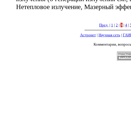
Нетепловое излучение, Мазерный эффек
Пред.
|
1
|
2
|
3
|
4
|
Астронет
|
Научная сеть
|
ГАИ
Комментарии, вопрос