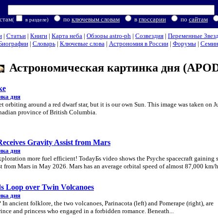
стам
по
ключевым словам
в
глоссарии
по
сайтам
(
в разделе)
и
|
Статьи
|
Книги
|
Карта неба
|
Обзоры astro-ph
|
Созвездия
|
Переменные Звез
Биографии
|
Словарь
|
Ключевые слова
|
Астрономия в России
|
Форумы
|
Семи
Астрономическая картинка дня (APOD
ke
нка дня
 orbiting around a red dwarf star, but it is our own Sun. This image was taken on J
nadian province of British Columbia.
eceives Gravity Assist from Mars
нка дня
loration more fuel efficient! TodayБs video shows the Psyche spacecraft gaining s
ist from Mars in May 2026. Mars has an average orbital speed of almost 87,000 km/
s Loop over Twin Volcanoes
нка дня
n ancient folklore, the two volcanoes, Parinacota (left) and Pomerape (right), are
rince and princess who engaged in a forbidden romance. Beneath...