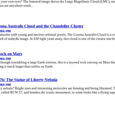
h your own eyes? The featured image shows the Large Magellanic Cloud (LMC), one
you are anywhere south...
na Australis Cloud and the Chandelier Cluster
нка дня
azzles with young and ancient celestial jewels. The Corona Australis Cloud is a co
eft of todayБs image. At 430 light years away, this cloud is one of the closest star-
Rock on Mars
нка дня
Although resembling a large Earth tortoise, this is a layered rock outcrop on Mars tha
g it much larger than turtles on Earth.
: The Statue of Liberty Nebula
нка дня
ty nebula? Bright stars and interesting molecules are forming and being liberated.
on called RCW 57, and besides the iconic monument, to some looks like a flying sup