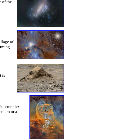
 of the
llage of
forming
t is
 The complex
erhero or a