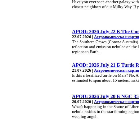
Have you ever seen another galaxy wit
closest neighbors of our Milky Way. If 
APOD: 2026 July 22 Б The Coro
22.07.2026 |
Астрономическая карти
The Southern Crown (Corona Australis) d
reflection and emission nebulae on the l
regions to Earth.
APOD: 2026 July 21 Б Turtle 
21.07.2026 |
Астрономическая карти
Is this a fossilized turtle on Mars? No. 
estimated to span about 15 meters, makin
APOD: 2026 July 20 Б NGC 3576
20.07.2026 |
Астрономическая карти
What's happening in the Statue of Liber
nebula resides in the star forming regi
weeping angel.