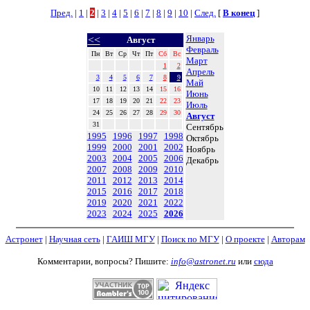
Пред.
|
1
|
2
|
3
|
4
|
5
|
6
|
7
|
8
|
9
|
10
|
След.
[
В конец
]
Январь
<<
Август
Февраль
Пн
Вт
Ср
Чт
Пт
Сб
Вс
Март
1
2
Апрель
3
4
5
6
7
8
9
Май
10
11
12
13
14
15
16
Июнь
17
18
19
20
21
22
23
Июль
24
25
26
27
28
29
30
Август
31
Сентябрь
1995
1996
1997
1998
Октябрь
1999
2000
2001
2002
Ноябрь
2003
2004
2005
2006
Декабрь
2007
2008
2009
2010
2011
2012
2013
2014
2015
2016
2017
2018
2019
2020
2021
2022
2023
2024
2025
2026
Астронет
|
Научная сеть
|
ГАИШ МГУ
|
Поиск по МГУ
|
О проекте
|
Авторам
Комментарии, вопросы? Пишите:
info@astronet.ru
или
сюда