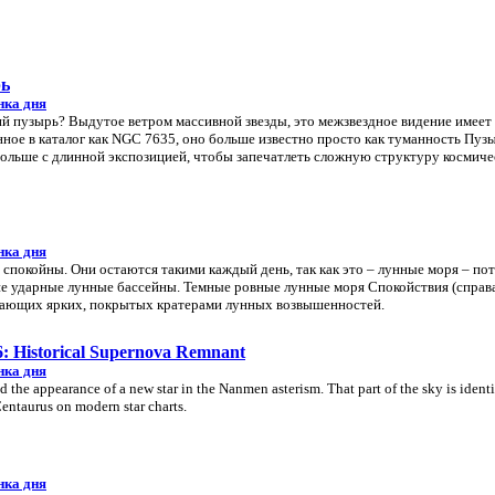
рь
нка дня
ий пузырь? Выдутое ветром массивной звезды, это межзвездное видение имеет
ное в каталог как NGC 7635, оно больше известно просто как туманность Пуз
Польше с длинной экспозицией, чтобы запечатлеть сложную структуру космиче
нка дня
спокойны. Они остаются такими каждый день, так как это – лунные моря – по
е ударные лунные бассейны. Темные ровные лунные моря Спокойствия (справа
жающих ярких, покрытых кратерами лунных возвышенностей.
 Historical Supernova Remnant
нка дня
the appearance of a new star in the Nanmen asterism. That part of the sky is identi
Centaurus on modern star charts.
нка дня