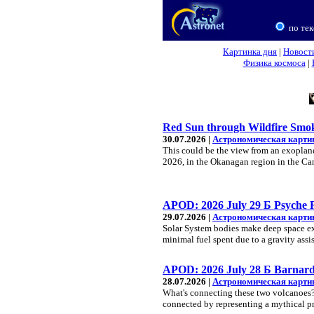
по тек
Картинка дня
|
Новост
Физика космоса
|
Red Sun through Wildfire Smo
30.07.2026 |
Астрономическая карти
This could be the view from an exoplanet
2026, in the Okanagan region in the Ca
APOD: 2026 July 29 Б Psyche R
29.07.2026 |
Астрономическая карти
Solar System bodies make deep space exp
minimal fuel spent due to a gravity ass
APOD: 2026 July 28 Б Barnard
28.07.2026 |
Астрономическая карти
What's connecting these two volcanoes? I
connected by representing a mythical p