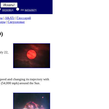
перевод
по
каталогу
ды
|
A&ATr
|
Глоссарий
нары
|
Сверхновые
)
uly 22,
peed and changing its trajectory with
h (54,000 mph) around the Sun.