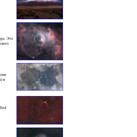
ырь. Это
ского
токи
) и
fied